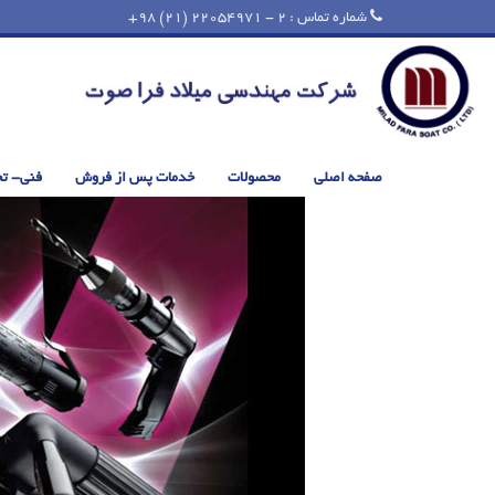
شماره تماس : 2 - 22054971 (21) 98+
صفحه اصلی
محصولات
خدمات پس از فروش
فنی- ت