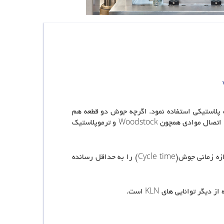
لی- افقی و یا با حداکثر شیب 15 درجه و در جنس های مختلف پلاستیکی استفاده نمود. اگرچه جوش دو قطعه هم
جنس مانند PP یا PA همواره مطلوب نظر است اما اتصالPMMA به PC یا ABS نیز نتایج بسیار خوبی را نشان می دهد. همچنین اتصال موادی همچون Woodstock و ترموپلاستیک
دستگاه های جوش ویبره KLN با دارا بودن تکنولوژی (CPC (Complete Process Control با داشتن بهترین کیفیت جوش، بازه زمانی جوش(Cycle time) را به حداقل رسانده
توانایی های KLN است.