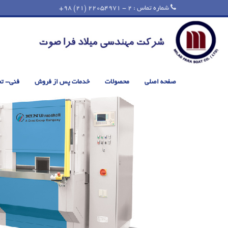
شماره تماس : 2 - 22054971 (21) 98+
صفحه اصلی
محصولات
خدمات پس از فروش
فنی- ت