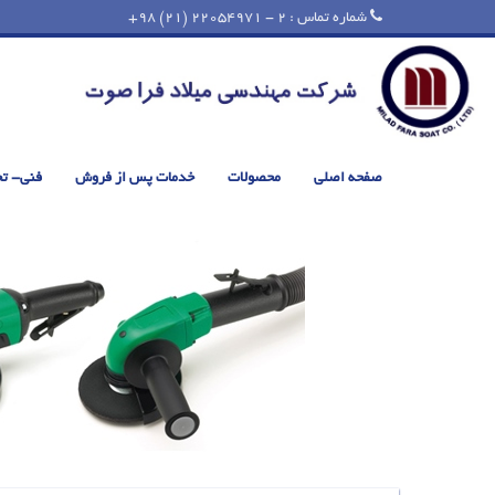
شماره تماس : 2 - 22054971 (21) 98+
صفحه اصلی
محصولات
خدمات پس از فروش
فنی- ت