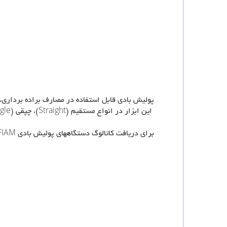
پولیش بادی قابل استفاده در مصارف براده برداری،
این ابزار در انواع مستقیم (Straight)، چپقی (Angle) و عمودی (Vertical) در محدوده ی توان 300-375 Watt و سرعت 1700 تا 13500 rpm عرضه می گردند.
برای دریافت کاتالوگ دستگاههای پولیش بادی FIAM ایتالیا